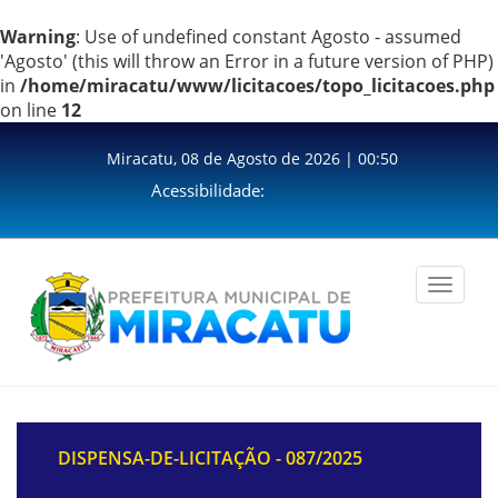
Warning
: Use of undefined constant Agosto - assumed
'Agosto' (this will throw an Error in a future version of PHP)
in
/home/miracatu/www/licitacoes/topo_licitacoes.php
on line
12
Miracatu, 08 de Agosto de 2026 | 00:50
Acessibilidade:
Toggle
navigation
DISPENSA-DE-LICITAÇÃO - 087/2025