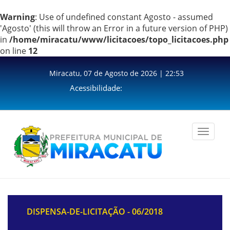
Warning
: Use of undefined constant Agosto - assumed
'Agosto' (this will throw an Error in a future version of PHP)
in
/home/miracatu/www/licitacoes/topo_licitacoes.php
on line
12
Miracatu, 07 de Agosto de 2026 | 22:53
Acessibilidade:
Toggle
navigation
DISPENSA-DE-LICITAÇÃO - 06/2018