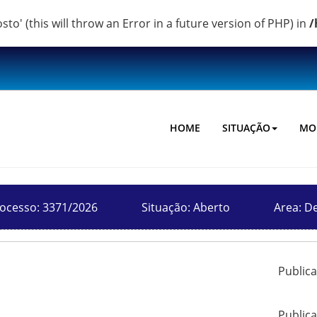
o' (this will throw an Error in a future version of PHP) in
/
HOME
SITUAÇÃO
MO
ocesso: 3371/2026
Situação: Aberto
Area: D
Public
Public